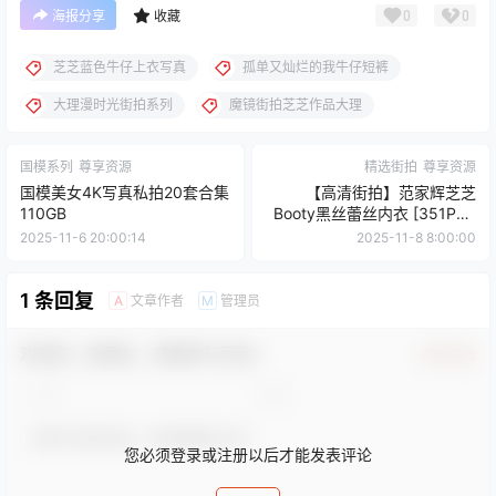
0
0
海报分享
收藏
芝芝蓝色牛仔上衣写真
孤单又灿烂的我牛仔短裤
大理漫时光街拍系列
魔镜街拍芝芝作品大理
国模系列
尊享资源
精选街拍
尊享资源
国模美女4K写真私拍20套合集
【高清街拍】范家辉芝芝
110GB
Booty黑丝蕾丝内衣 [351P3V
12GB]
2025-11-6 20:00:14
2025-11-8 8:00:00
1 条回复
文章作者
管理员
A
M
欢迎您，新朋友，感谢参与互动！
确认修改
您必须登录或注册以后才能发表评论