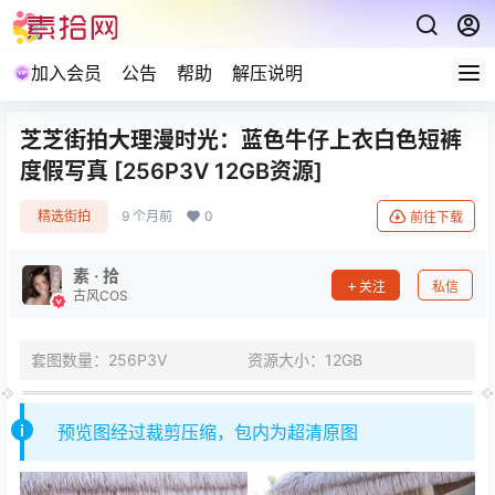
加入会员
公告
帮助
解压说明
芝芝街拍大理漫时光：蓝色牛仔上衣白色短裤
度假写真 [256P3V 12GB资源]
精选街拍
9 个月前
0
前往下载
素 · 拾
关注
私信
古风COS
套图数量：256P3V
资源大小：12GB
预览图经过裁剪压缩，包内为超清原图