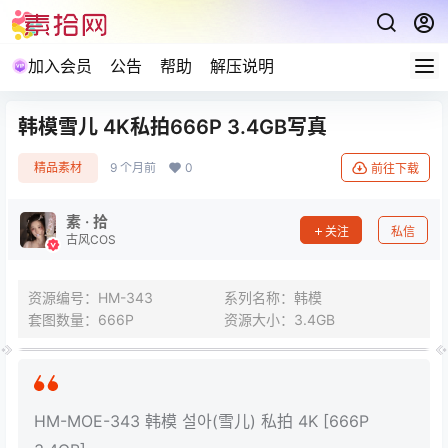
加入会员
公告
帮助
解压说明
韩模雪儿 4K私拍666P 3.4GB写真
精品素材
9 个月前
0
前往下载
素 · 拾
关注
私信
古风COS
资源编号：HM-343
系列名称：韩模
套图数量：666P
资源大小：3.4GB
HM-MOE-343 韩模 설아(雪儿) 私拍 4K [666P