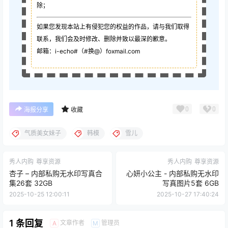
除；
如果您发现本站上有侵犯您的权益的作品，请与我们取得
联系，我们会及时修改、删除并致以最深的歉意。
邮箱：i-echo#（#换@）foxmail.com
0
0
海报分享
收藏
气质美女妹子
韩模
雪儿
秀人内购
尊享资源
秀人内购
尊享资源
杏子 – 内部私购无水印写真合
心妍小公主 - 内部私购无水印
集26套 32GB
写真图片5套 6GB
2025-10-25 12:00:11
2025-10-27 17:40:24
1 条回复
文章作者
管理员
A
M