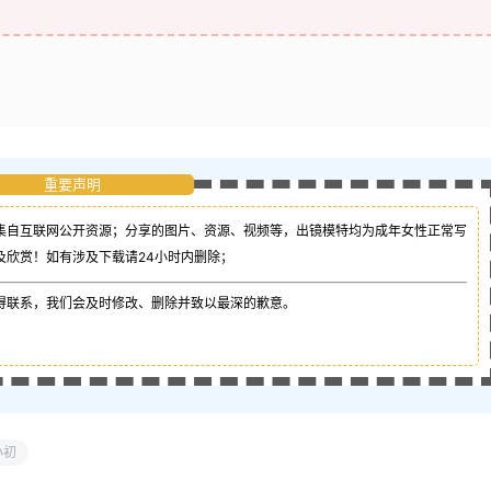
重要声明
集自互联网公开资源；
分享的图片、资源、视频等，出镜模特均为成年女性正常写
及欣赏！如有涉及下载请24小时内删除；
得联系，我们会及时修改、删除并致以最深的歉意。
小初