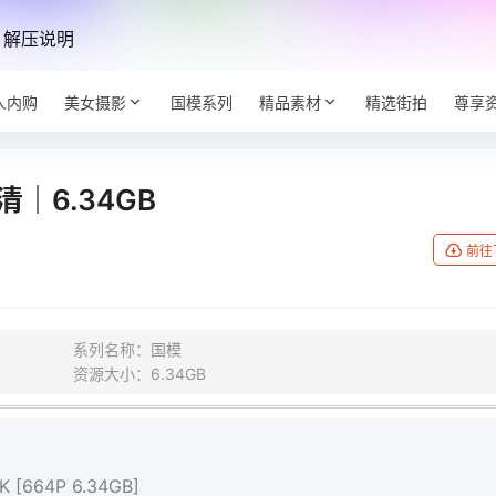
解压说明
人内购
美女摄影
国模系列
精品素材
精选街拍
尊享
｜6.34GB
前往
系列名称：国模
资源大小：6.34GB
[664P 6.34GB]