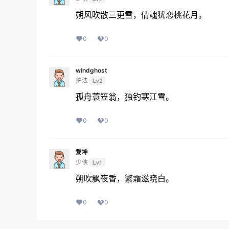
朔风吹散三更雪，倩魂犹恋桃花月。
0
0
windghost
护法
Lv2
孤舟蓑笠翁，独钓寒江雪。
0
0
爱坤
少侠
Lv1
朔吹飘夜香，繁霜滋晓白。
0
0