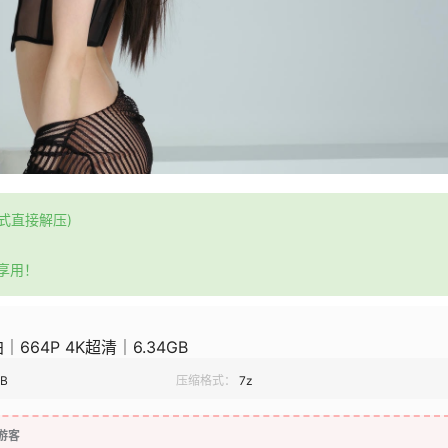
格式直接解压)
享用！
664P 4K超清｜6.34GB
GB
压缩格式：
7z
游客