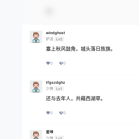
windghost
护法
Lv2
塞上秋风鼓角，城头落日旌旗。
0
0
tfgszdghz
少侠
Lv1
还与去年人，共藉西湖草。
0
0
爱坤
少侠
Lv1