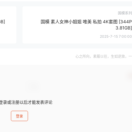
国模系列
B]
国模 素人女神小姐姐 唯美 私拍 4K套图 [344P
3.81GB]
2025-7-15 7:00:00
心之所向，素履以往，生如逆旅，一
确
登录或注册以后才能发表评论
登录