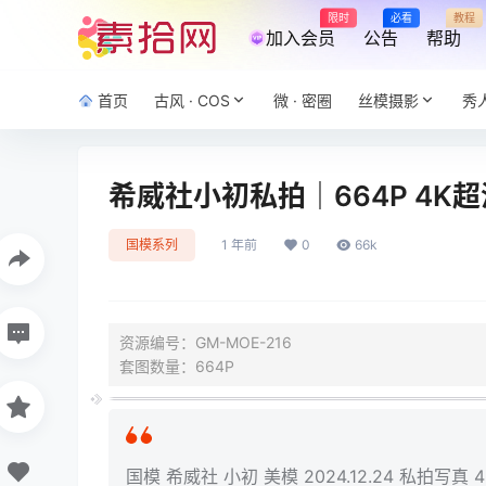
限时
必看
教程
加入会员
公告
帮助
首页
古风 · COS
微 · 密圈
丝模摄影
秀
希威社小初私拍｜664P 4K超清
国模系列
1 年前
0
66k
资源编号：GM-MOE-216
套图数量：664P
国模 希威社 小初 美模 2024.12.24 私拍写真 4K 