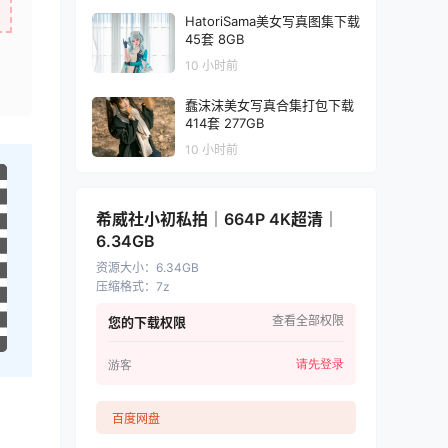
HatoriSama美女写真图集下载
45套 8GB
10 小时前
蠢沫沫美女写真合集打包下载
414套 277GB
10 小时前
希威社小初私拍｜664P 4K超清｜
6.34GB
资源大小
：
6.34GB
压缩格式
：
7z
查看全部权限
您的下载权限
请先登录
游客
百度网盘