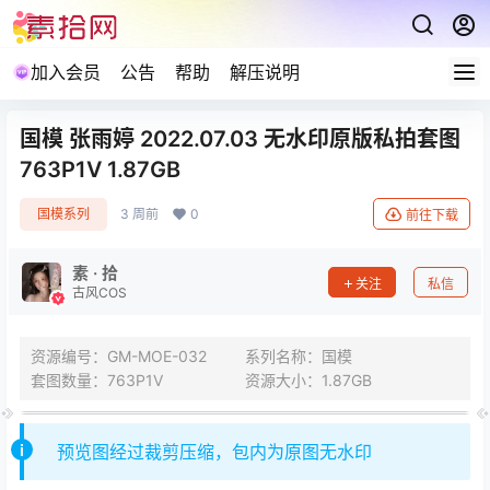
加入会员
公告
帮助
解压说明
国模 张雨婷 2022.07.03 无水印原版私拍套图
763P1V 1.87GB
国模系列
3 周前
0
前往下载
素 · 拾
关注
私信
古风COS
资源编号：GM-MOE-032
系列名称：国模
套图数量：763P1V
资源大小：1.87GB
预览图经过裁剪压缩，包内为原图无水印