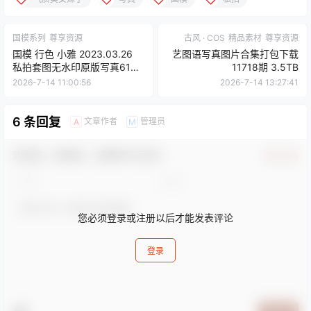
国模系列
尊享资源
古风 · COS
精品素材
尊享资源
国模 行色 小雅 2023.03.26
艺图语写真图片合集打包下载
私拍套图无水印原版写真619P
11718期 3.5TB
6.2G
2026-7-14 11:00:56
2026-7-14 13:27:41
6 条回复
文章作者
管理员
A
M
欢迎您，新朋友，感谢参与互动！
确认修改
您必须登录或注册以后才能发表评论
登录