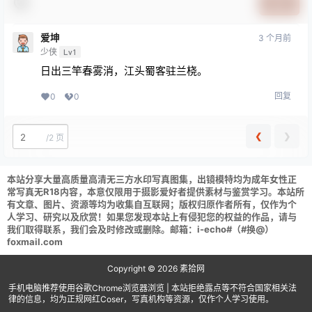
提交
爱坤
3 个月前
少侠
Lv1
日出三竿春雾消，江头蜀客驻兰桡。
回复
0
0
❮
❯
/
2 页
本站分享大量高质量高清无三方水印写真图集，出镜模特均为成年女性正
常写真无R18内容，本意仅限用于摄影爱好者提供素材与鉴赏学习。本站所
有文章、图片、资源等均为收集自互联网；版权归原作者所有，仅作为个
人学习、研究以及欣赏！如果您发现本站上有侵犯您的权益的作品，请与
我们取得联系，我们会及时修改或删除。邮箱：i-echo#（#换@）
foxmail.com
Copyright © 2026
素拾网
手机电脑推荐使用谷歌Chrome浏览器浏览 | 本站拒绝露点等不符合国家相关法
律的信息，均为正规网红Coser，写真机构等资源，仅作个人学习使用。