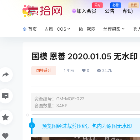
限时
必看
教程
加入会员
公告
帮助
首页
古风 · COS
微 · 密圈
丝模摄影
秀
国模 恩善 2020.01.05 无水
国模系列
1 年前
0
24.7k
资源编号：GM-MOE-022
套图数量：345P
预览图经过裁剪压缩，包内为原图无水印