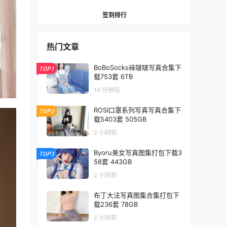
签到排行
热门文章
BoBoSocks袜啵啵写真合集下
TOP1
载753套 6TB
16 分钟后
ROSI口罩系列写真写真合集下
TOP2
载5403套 505GB
2 小时前
Byoru美女写真图集打包下载3
TOP3
58套 443GB
2 小时前
布丁大法写真图集合集打包下
载236套 78GB
2 小时前