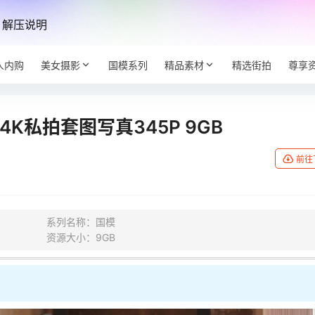
解压说明
人内购
美女摄影
国模系列
精品素材
精选街拍
尊享
印 4K私拍套图写真345P 9GB
前往
系列名称：国模
资源大小：9GB