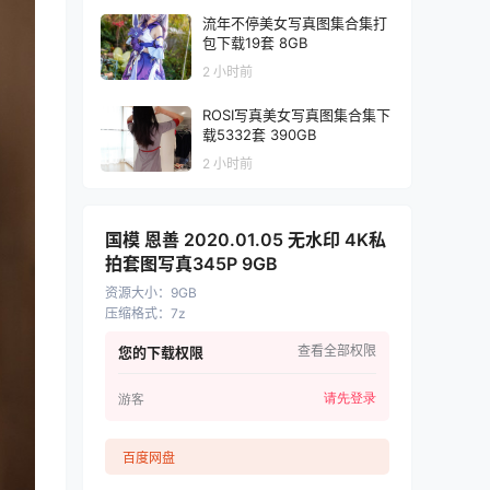
流年不停美女写真图集合集打
包下载19套 8GB
2 小时前
ROSI写真美女写真图集合集下
载5332套 390GB
2 小时前
国模 恩善 2020.01.05 无水印 4K私
拍套图写真345P 9GB
资源大小
：
9GB
压缩格式
：
7z
查看全部权限
您的下载权限
请先登录
游客
百度网盘