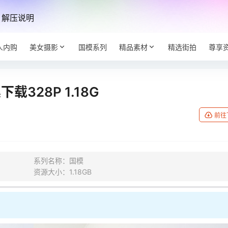
解压说明
人内购
美女摄影
国模系列
精品素材
精选街拍
尊享
328P 1.18G
前往
系列名称：国模
资源大小：1.18GB