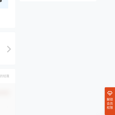
的轻蔑
认修改
解锁
会员
权限