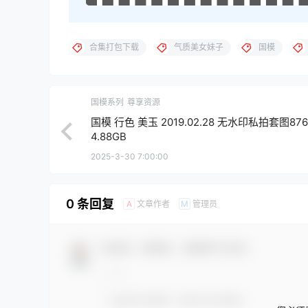
合集打包下载
气质美女妹子
国模
国模系列
尊享资源
国模 行色 美玉 2019.02.28 无水印私拍套图876
4.88GB
2025-3-30 7:00:00
0 条回复
文章作者
管理员
A
M
欢迎您，新朋友，感谢参与互动！