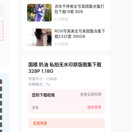
流年不停美女写真图集合集打
包下载19套 8GB
4 小时前
ROSI写真美女写真图集合集下
载5332套 390GB
4 小时前
国模 奶油 私拍无水印原版图集下载
328P 1.18G
资源大小
：
1.18GB
压缩格式
：
7z
查看全部权限
您的下载权限
请先登录
游客
百度网盘