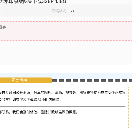
无水印原版图集下载328P 1.18G
B
压缩格式：
7z
游客
重要声明
集自互联网公开资源；
分享的图片、资源、视频等，出镜模特均为成年女性正常写
及欣赏！如有涉及下载请24小时内删除；
得联系，我们会及时修改、删除并致以最深的歉意。