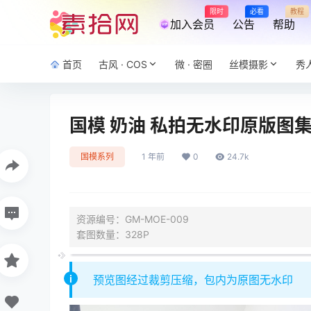
限时
必看
教程
加入会员
公告
帮助
首页
古风 · COS
微 · 密圈
丝模摄影
秀
国模 奶油 私拍无水印原版图集下载
国模系列
1 年前
0
24.7k
资源编号：GM-MOE-009
套图数量：328P
预览图经过裁剪压缩，包内为原图无水印