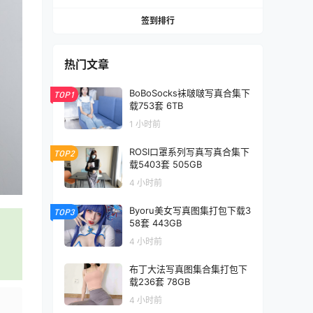
签到排行
热门文章
BoBoSocks袜啵啵写真合集下
TOP1
载753套 6TB
1 小时前
ROSI口罩系列写真写真合集下
TOP2
载5403套 505GB
4 小时前
Byoru美女写真图集打包下载3
TOP3
58套 443GB
4 小时前
布丁大法写真图集合集打包下
载236套 78GB
4 小时前