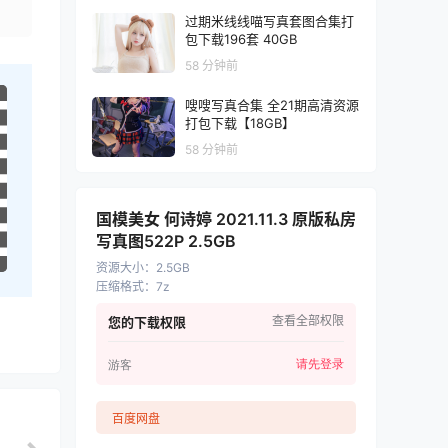
过期米线线喵写真套图合集打
包下载196套 40GB
58 分钟前
嗖嗖写真合集 全21期高清资源
打包下载【18GB】
58 分钟前
国模美女 何诗婷 2021.11.3 原版私房
写真图522P 2.5GB
资源大小
：
2.5GB
压缩格式
：
7z
查看全部权限
您的下载权限
请先登录
游客
百度网盘