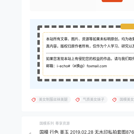
本站所有文章、图片、资源等如果未标明原创，均为收
真内容，版权归原作者所有，仅作为个人学习、研究以
如果您发现本站上有侵犯您的权益的作品，请与我们取
邮箱：i-echo#（#换@）foxmail.com
美女制服丝袜美腿
气质美女妹子
国模美女
国模系列
尊享资源
国模 行色 美玉 2019.02.28 无水印私拍套图876