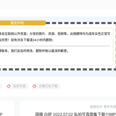
重要声明
集自互联网公开资源；
分享的图片、资源、视频等，出镜模特均为成年女性正常写
及欣赏！如有涉及下载请24小时内删除；
得联系，我们会及时修改、删除并致以最深的歉意。
私房写真
合集打包下载
国模系列
尊享资源
P
国模 白舒 2022.07.02 私拍写真图集下载1198P