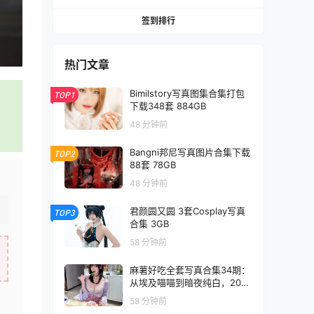
签到排行
热门文章
Bimilstory写真图集合集打包
TOP1
下载348套 884GB
48 分钟前
Bangni邦尼写真图片合集下载
TOP2
88套 78GB
48 分钟前
君颜圆又圆 3套Cosplay写真
TOP3
合集 3GB
58 分钟前
麻薯好吃全套写真合集34期：
从埃及喵喵到暗夜纯白，20G
超高清直出！
58 分钟前