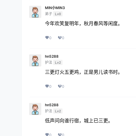
MIN小MIN3
弟子
Lv0
今年欢笑复明年，秋月春风等闲度。
0
0
hn5288
护法
Lv2
三更灯火五更鸡，正是男儿读书时。
0
0
hn5288
护法
Lv2
低声问向谁行宿，城上已三更。
0
0