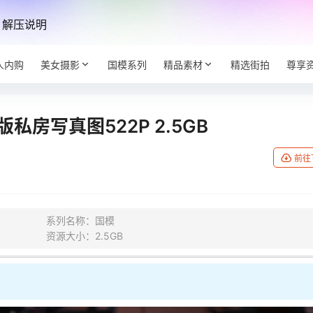
解压说明
人内购
美女摄影
国模系列
精品素材
精选街拍
尊享
原版私房写真图522P 2.5GB
前往
系列名称：国模
资源大小：2.5GB