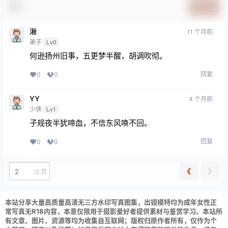
提交
湫
11 个月前
弟子
Lv0
何逊扬州旧事，五更梦半醒，胡调吹彻。
回复
0
0
YY
4 个月前
少侠
Lv1
子规夜半犹啼血，不信东风唤不回。
回复
0
0
❮
❯
/
2 页
本站分享大量高质量高清无三方水印写真图集，出镜模特均为成年女性正
常写真无R18内容，本意仅限用于摄影爱好者提供素材与鉴赏学习。本站所
有文章、图片、资源等均为收集自互联网；版权归原作者所有，仅作为个