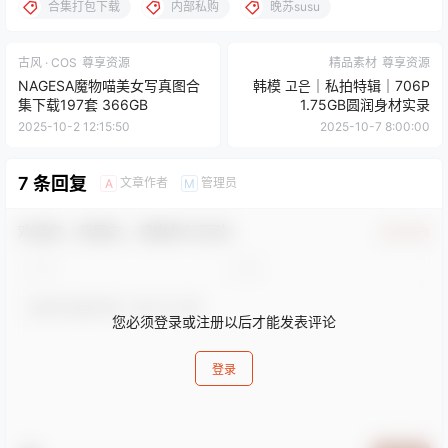
合集打包下载
内部私购
晚苏susu
古风 · COS
尊享资源
精品素材
尊享资源
NAGESA魔物喵美女写真图合
韩模 고은｜私拍特辑｜706P
集下载197套 366GB
1.75GB圆润身材实录
2025-10-2 12:15:50
2025-10-7 8:00:00
7 条回复
文章作者
管理员
A
M
欢迎您，新朋友，感谢参与互动！
确认修改
您必须登录或注册以后才能发表评论
登录