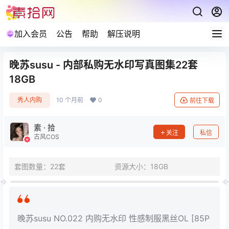
加入会员
公告
帮助
解压说明
晚苏susu - 内部私购无水印写真图集22套
18GB
秀人内购
10 个月前
0
前往下载
素 · 拾
关注
私信
古风COS
套图数量：22套
资源大小：18GB
晚苏susu NO.022 内购无水印 性感制服黑丝OL [85P