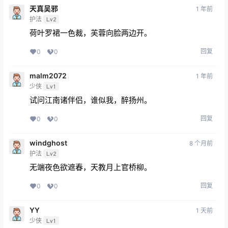
天真吴邪
1 年前
护法
Lv2
荷叶罗裙一色裁，芙蓉向脸两边开。
回复
0
0
malm2072
1 年前
少侠
Lv1
试问江南诸伴侣，谁似我，醉扬州。
回复
0
0
windghost
8 个月前
护法
Lv2
无端夜色欲遮春，天教月上官桥柳。
回复
0
0
YY
1 天前
少侠
Lv1