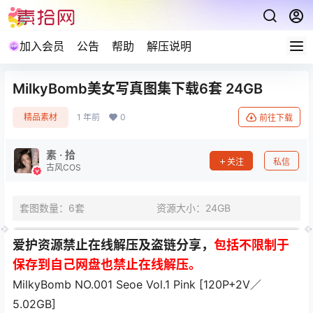
加入会员
公告
帮助
解压说明
MilkyBomb美女写真图集下载6套 24GB
精品素材
1 年前
0
前往下载
素 · 拾
关注
私信
古风COS
套图数量：6套
资源大小：24GB
爱护资源禁止在线解压及盗链分享，
包括不限制于
保存到自己网盘也禁止在线解压。
MilkyBomb NO.001 Seoe Vol.1 Pink [120P+2V／
5.02GB]