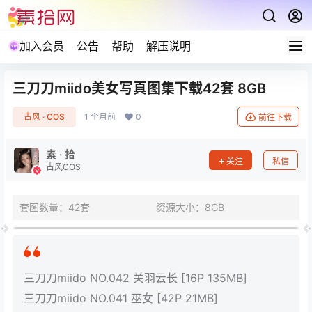
加入会员
公告
帮助
解压说明
三刀刀miido美女写真图集下载42套 8GB
古风 · COS
1 个月前
0
前往下载
素 · 拾
关注
私信
古风COS
套图数量：42套
资源大小：8GB
三刀刀miido NO.042 关羽云长 [16P 135MB]
三刀刀miido NO.041 巫女 [42P 21MB]