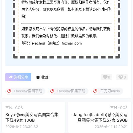
特均为成年女性正常写真内容，版权归原作者所有，仅作
为个人学习、研究以及欣赏！如有涉及下载请24小时内删
除；
如果您发现本站上有侵犯您的权益的作品，请与我们取得
联系，我们会及时修改、删除并致以最深的歉意。
邮箱：i-echo#（#换@）foxmail.com
0
0
海报分享
收藏
Cosplay套图下载
Cosplay图集下载
三刀刀miido
古风 · COS
古风 · COS
Seya-狮砸美女写真图集合集
JangJoo(Isabella)장주美女写
下载49套 10GB
真图集合集下载57套 29GB
2026-6-7 23:30:32
2026-6-11 14:20:21