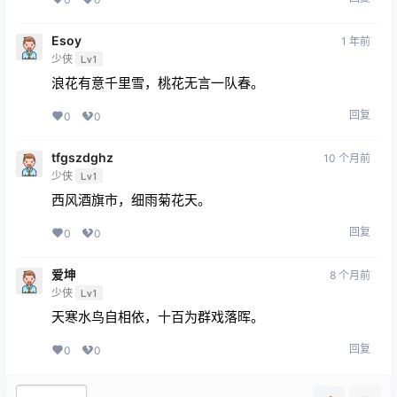
Esoy
1 年前
少侠
Lv1
浪花有意千里雪，桃花无言一队春。
回复
0
0
tfgszdghz
10 个月前
少侠
Lv1
西风酒旗市，细雨菊花天。
回复
0
0
爱坤
8 个月前
少侠
Lv1
天寒水鸟自相依，十百为群戏落晖。
回复
0
0