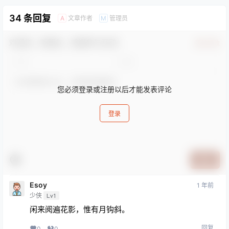
34 条回复
文章作者
管理员
A
M
欢迎您，新朋友，感谢参与互动！
确认修改
您必须登录或注册以后才能发表评论
登录
提交
Esoy
1 年前
少侠
Lv1
闲来阅遍花影，惟有月钩斜。
回复
0
0