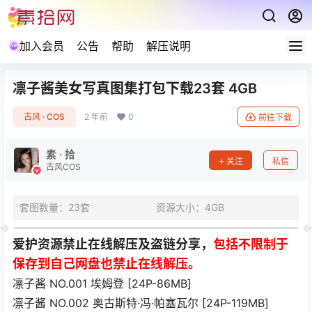
加入会员
公告
帮助
解压说明
凛子酱美女写真图集打包下载23套 4GB
古风 · COS
2 年前
0
前往下载
素 · 拾
关注
私信
古风COS
套图数量：23套
资源大小：4GB
爱护资源禁止在线解压及盗链分享，
包括不限制于
保存到自己网盘也禁止在线解压。
凛子酱 NO.001 埃姆登 [24P-86MB]
凛子酱 NO.002 奥古斯特·冯·帕塞瓦尔 [24P-119MB]