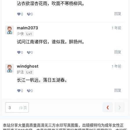
沾衣欲湿杏花雨，吹面不寒杨柳风。
回复
0
0
malm2073
1 年前
少侠
Lv1
试问江南诸伴侣，谁似我，醉扬州。
回复
0
0
windghost
1 年前
护法
Lv2
长江一帆远，落日五湖春。
回复
0
0
❮
❯
/
3 页
本站分享大量高质量高清无三方水印写真图集，出镜模特均为成年女性正