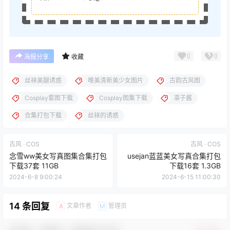
0
0
海报分享
收藏
丝袜美腿诱惑
唯美清新美少女图片
古韵古风图
Cosplay套图下载
Cosplay图集下载
凛子酱
合集打包下载
丝袜的诱惑
古风 · COS
古风 · COS
念雪ww美女写真图集合集打包
usejan蓝蓝美女写真合集打包
下载37套 11GB
下载16套 1.3GB
2024-6-8 9:00:24
2024-6-15 11:00:30
14 条回复
文章作者
管理员
A
M