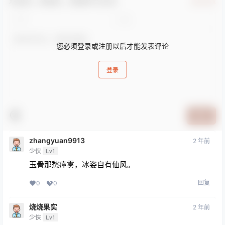
欢迎您，新朋友，感谢参与互动！
确认修改
您必须登录或注册以后才能发表评论
登录
提交
zhangyuan9913
2 年前
少侠
Lv1
玉骨那愁瘴雾，冰姿自有仙风。
回复
0
0
烧烧果实
2 年前
少侠
Lv1