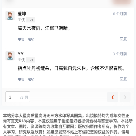
爱坤
6 个月前
少侠
Lv1
蜀天常夜雨，江槛已朝晴。
回复
0
0
YY
3 个月前
少侠
Lv1
指点牡丹初绽朵，日高犹自凭朱栏，含嚬不语恨春残。
回复
0
0
❮
❯
/
3 页
本站分享大量高质量高清无三方水印写真图集，出镜模特均为成年女性正
常写真无R18内容，本意仅限用于摄影爱好者提供素材与鉴赏学习。本站所
有文章、图片、资源等均为收集自互联网；版权归原作者所有，仅作为个
人学习、研究以及欣赏！如果您发现本站上有侵犯您的权益的作品，请与