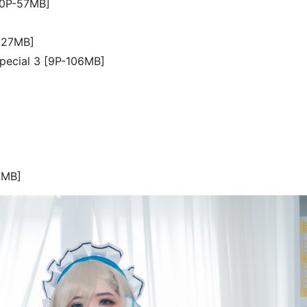
10P-57MB]
27MB]
ial 3 [9P-106MB]
8MB]