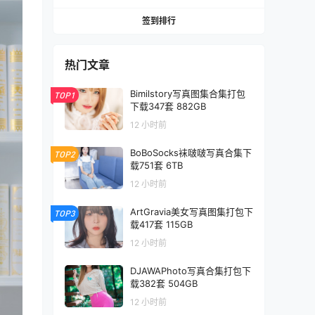
签到排行
热门文章
Bimilstory写真图集合集打包
TOP1
下载347套 882GB
12 小时前
BoBoSocks袜啵啵写真合集下
TOP2
载751套 6TB
12 小时前
ArtGravia美女写真图集打包下
TOP3
载417套 115GB
12 小时前
DJAWAPhoto写真合集打包下
载382套 504GB
12 小时前