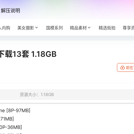
解压说明
人内购
美女摄影
国模系列
精品素材
精选街拍
尊享
3套 1.18GB
前往
资源大小：1.18GB
ne [8P-97MB]
-71MB]
10P-36MB]