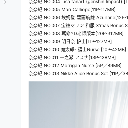
奈奈紀 NO.004 Lisa fanart (genshin Impact) [
0
奈奈紀 NO.005 Mori Calliope[11P-117MB]
奈奈紀 NO.006 埃姆登 碧蘭航線 Azurlane[12P-1
奈奈紀 NO.007 宝鐘マリン 和服 X'mas Bonus Spec
奈奈紀 NO.008 瑪修YD老師版本[20P-312MB]
奈奈紀 NO.009 明日奈 护士[11P-127MB]
奈奈紀 NO.010 魔太郎- 護士Nurse [10P-42MB]
奈奈紀 NO.011 一之瀬 アスナ[13P-128MB]
奈奈紀 NO.012 Morrigan Nurse [5P／89MB]
奈奈紀 NO.013 Nikke Alice Bonus Set [11P／3