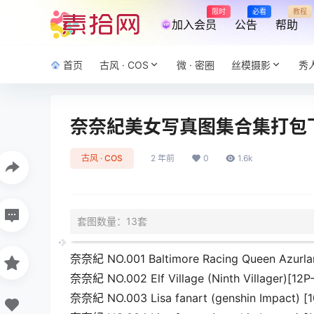
限时
必看
教程
加入会员
公告
帮助
首页
古风 · COS
微 · 密圈
丝模摄影
秀
奈奈紀美女写真图集合集打包下载1
古风 · COS
2 年前
0
1.6k
套图数量：13套
奈奈紀 NO.001 Baltimore Racing Queen Azurla
奈奈紀 NO.002 Elf Village (Ninth Villager)[12P
奈奈紀 NO.003 Lisa fanart (genshin Impact) [