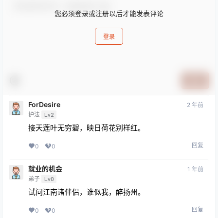
您必须登录或注册以后才能发表评论
登录
提交
ForDesire
2 年前
护法
Lv2
接天莲叶无穷碧，映日荷花别样红。
回复
0
0
就业的机会
1 年前
弟子
Lv0
试问江南诸伴侣，谁似我，醉扬州。
回复
0
0