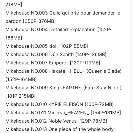
218MB]
Mikehouse NO.003 Celle qui prie pour demander le
pardon [350P-376MB]
Mikehouse NO.004 Detailed explanation [152P-
166MB]
Mikehouse NO.005 doll [102P-55MB]
Mikehouse NO.006 Dún Scáith [140P-126MB]
Mikehouse NO.007 Emperor [120P-119MB]
Mikehouse NO.008 Hakate ~HELL~ (Queen's Blade)
[152P-164MB]
Mikehouse NO.009 King~EARTH~ (Fate Stay Night)
[181P-215MB]
Mikehouse NO.010 KYRIE ELEISON [100P-72MB]
Mikehouse NO.011 Minerva_HEAVEN_ [154P-131MB]
Mikehouse NO.012 Noble Venus [129P-78MB]
Mikehouse NO.013 One piece of the whole body