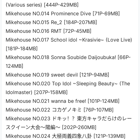
(Various series) [444P-429MB]
Mikehouse NO.014 Prominence Dive [71P-69MB]
Mikehouse NO.015 Re_2 [184P-207MB]
Mikehouse NO.016 RMT [72P-45MB]
Mikehouse NO.017 School idol ~Krasivie~ (Love Live)
[181P-184MB]
Mikehouse NO.018 Sonna Soubide Daijoubuka! [66P-
124MB]
Mikehouse NO.019 sweet devil [121P-94MB]
Mikehouse NO.020 Top Idol ~Sleeping Beauty~ (The
Idolmaster) [207P-158MB]
Mikehouse NO.021 wanna be free! [101P-124MB]
Mikehouse NO.022 コカゲノキミ [76P-107MB]
Mikehouse NO.023 ドキッ！？東方キャラだらけのレー
スクイーン大会～陽編～ [202P-260MB]
Mikehouse NO.024 大極両義四象八卦 [121P-139MB]