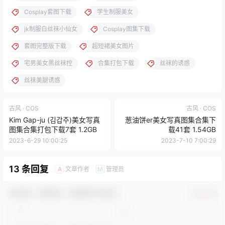
Cosplay套图下载
学生制服美女
jk制服白丝袜小仙女
Cosplay图集下载
套图完整版下载
超短裙美女图片
宅男美女黑丝袜控
合集打包下载
丝袜的诱惑
丝袜美腿诱惑
古风 · COS
古风 · COS
Kim Gap-ju (김갑주)美女写真
葱油饼er美女写真图集合集下
图集合集打包下载7套 1.2GB
载41套 1.54GB
2023-6-29 10:00:25
2023-7-10 7:00:29
13 条回复
文章作者
管理员
A
M
欢迎您，新朋友，感谢参与互动！
确认修改