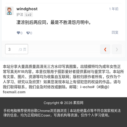
windghost
1 年前
护法
Lv2
凄凉别后两应同，最是不胜清怨月明中。
回复
0
0
❮
❯
/
3 页
本站分享大量高质量高清无三方水印写真图集，出镜模特均为成年女性正
常写真无R18内容，本意仅限用于摄影爱好者提供素材与鉴赏学习。本站所
有文章、图片、资源等均为收集自互联网；版权归原作者所有，仅作为个
人学习、研究以及欣赏！如果您发现本站上有侵犯您的权益的作品，请与
我们取得联系，我们会及时修改或删除。邮箱：i-echo#（#换@）
foxmail.com
Copyright © 2026
素拾网
手机电脑推荐使用谷歌Chrome浏览器浏览 | 本站拒绝露点等不符合国家相关法
律的信息，均为正规网红Coser，写真机构等资源，仅作个人学习使用。