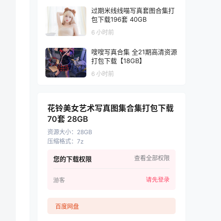
过期米线线喵写真套图合集打
包下载196套 40GB
6 小时前
嗖嗖写真合集 全21期高清资源
打包下载【18GB】
6 小时前
花铃美女艺术写真图集合集打包下载
70套 28GB
资源大小
：
28GB
压缩格式
：
7z
查看全部权限
您的下载权限
请先登录
游客
百度网盘