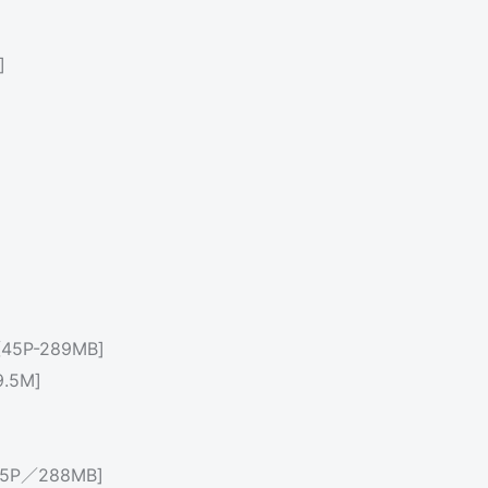
]
5P-289MB]
.5M]
5P／288MB]