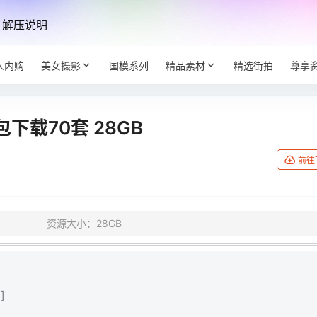
解压说明
人内购
美女摄影
国模系列
精品素材
精选街拍
尊享
载70套 28GB
前往
资源大小：28GB
]