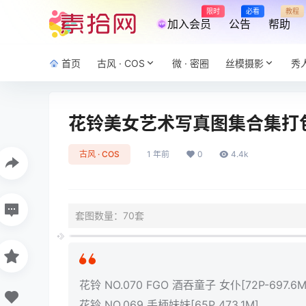
限时
必看
教程
加入会员
公告
帮助
首页
古风 · COS
微 · 密圈
丝模摄影
秀
花铃美女艺术写真图集合集打包下
古风 · COS
1 年前
0
4.4k
套图数量：70套
花铃 NO.070 FGO 酒吞童子 女仆[72P-697.6M
花铃 NO.069 手柄妹妹[65P 473.1M]