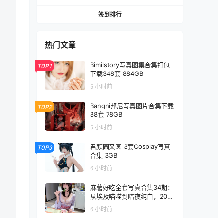
签到排行
热门文章
Bimilstory写真图集合集打包
TOP1
下载348套 884GB
5 小时前
Bangni邦尼写真图片合集下载
TOP2
88套 78GB
5 小时前
君颜圆又圆 3套Cosplay写真
TOP3
合集 3GB
6 小时前
麻薯好吃全套写真合集34期：
从埃及喵喵到暗夜纯白，20G
超高清直出！
6 小时前