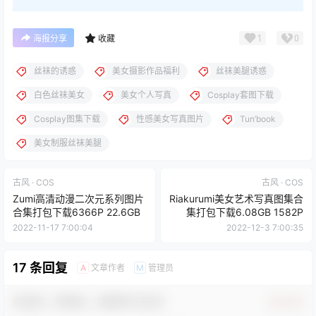
1
0
海报分享
收藏
丝袜的诱惑
美女摄影作品福利
丝袜美腿诱惑
白色丝袜美女
美女个人写真
Cosplay套图下载
Cosplay图集下载
性感美女写真图片
Tun’book
美女制服丝袜美腿
古风 · COS
古风 · COS
Zumi高清动漫二次元系列图片
Riakurumi美女艺术写真图集合
合集打包下载6366P 22.6GB
集打包下载6.08GB 1582P
2022-11-17 7:00:04
2022-12-3 7:00:35
17 条回复
文章作者
管理员
A
M
欢迎您，新朋友，感谢参与互动！
确认修改