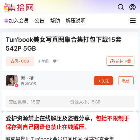
加入会员
公告
帮助
解压说明
Tun’book美女写真图集合集打包下载15套
542P 5GB
古风 · COS
3 年前
1
前往下载
素 · 拾
关注
私信
古风COS
套图数量：15套
资源大小：5GB
爱护资源禁止在线解压及盗链分享，
包括不限制于
保存到自己网盘也禁止在线解压。
越南摄影师Tun'book会员订阅作品 诱惑写真合集