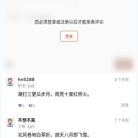
您必须登录或注册以后才能发表评论
登录
提交
hn5288
8 个月前
护法
Lv2
潮打三更瓜步月，雨荒十里红桥火。
回复
0
0
不想不离
7 个月前
少侠
Lv1
北风卷地白草折，胡天八月即飞雪。