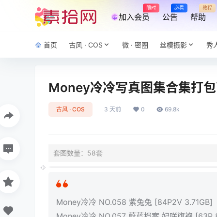
限时
必看
教程
加入会员
公告
帮助
首页
古风 · COS
微 · 密圈
丝模摄影
秀
Money冷冷写真图集合集打包下
古风 · COS
3 天前
0
69.8k
套图数量：58套
Money冷冷 NO.058 紫兔兔 [84P2V 3.71GB]
Money冷冷 NO.057 蔚蓝档案 妃咲旗袍 [63P 