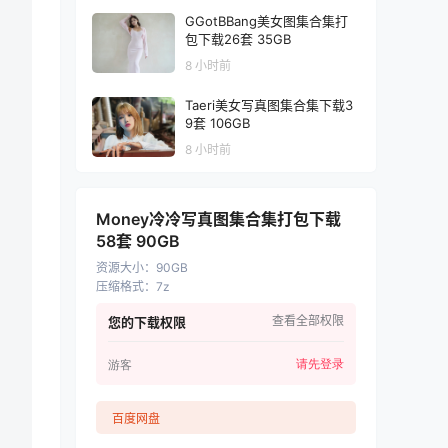
GGotBBang美女图集合集打
包下载26套 35GB
8 小时前
Taeri美女写真图集合集下载3
9套 106GB
8 小时前
Money冷冷写真图集合集打包下载
58套 90GB
资源大小
：
90GB
压缩格式
：
7z
查看全部权限
您的下载权限
请先登录
游客
百度网盘