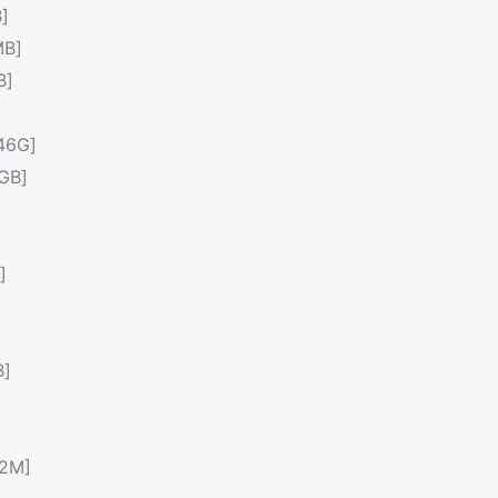
]
B]
B]
46G]
GB]
]
]
2M]