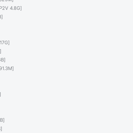
V 4.8G]
]
17G]
]
B]
1.3M]
]
B]
]