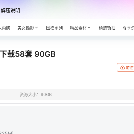
解压说明
人内购
美女摄影
国模系列
精品素材
精选街拍
尊享
载58套 90GB
前往
资源大小：90GB
825M]