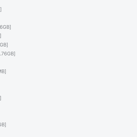
]
6GB]
]
GB]
.76GB]
MB]
]
GB]