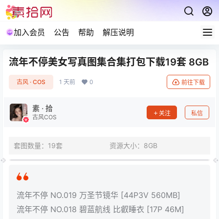
加入会员
公告
帮助
解压说明
流年不停美女写真图集合集打包下载19套 8GB
古风 · COS
1 天前
0
前往下载
素 · 拾
关注
私信
古风COS
套图数量：19套
资源大小：8GB
流年不停 NO.019 万圣节镜华 [44P3V 560MB]
流年不停 NO.018 碧蓝航线 比叡睡衣 [17P 46M]