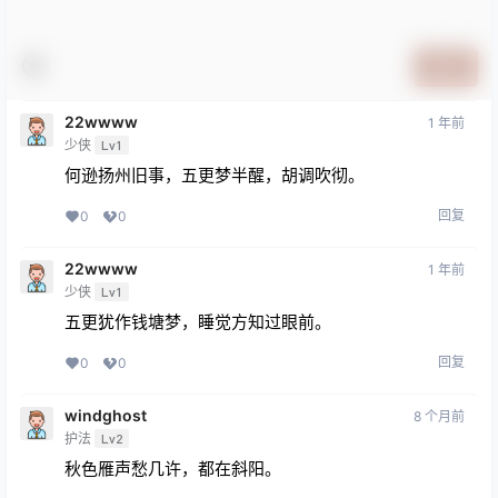
提交
22wwww
1 年前
少侠
Lv1
何逊扬州旧事，五更梦半醒，胡调吹彻。
回复
0
0
22wwww
1 年前
少侠
Lv1
五更犹作钱塘梦，睡觉方知过眼前。
回复
0
0
windghost
8 个月前
护法
Lv2
秋色雁声愁几许，都在斜阳。