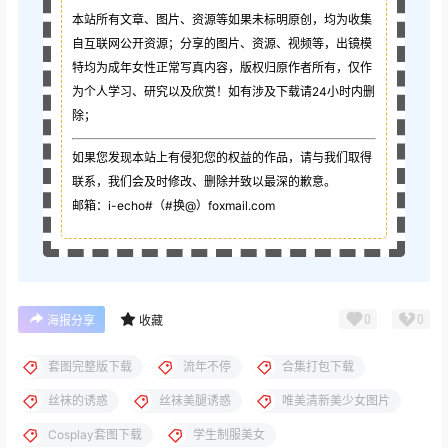
本站所有文章、图片、资源等如果未标明原创，均为收集
自互联网公开资源；
分享的图片、资源、视频等，出镜模
特均为成年女性正常写真内容，版权归原作者所有，仅作
为个人学习、研究以及欣赏！如有涉及下载请24小时内删
除；
如果您发现本站上有侵犯您的权益的作品，请与我们取得
联系，我们会及时修改、删除并致以最深的歉意。
邮箱：i-echo#（#换@）foxmail.com
0
0
海报分享
收藏
套图完整版下载
流年不停
合集打包下载
丝袜的诱惑
丝袜美腿诱惑
唯美清新美少女图片
Cosplay套图下载
学生制服美女