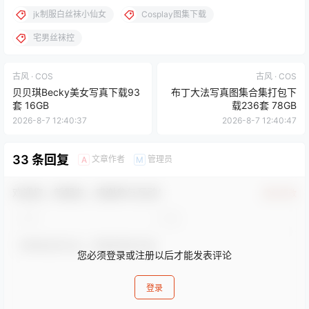
jk制服白丝袜小仙女
Cosplay图集下载
宅男丝袜控
古风 · COS
古风 · COS
贝贝琪Becky美女写真下载93
布丁大法写真图集合集打包下
套 16GB
载236套 78GB
2026-8-7 12:40:37
2026-8-7 12:40:47
33 条回复
文章作者
管理员
A
M
欢迎您，新朋友，感谢参与互动！
确认修改
您必须登录或注册以后才能发表评论
登录