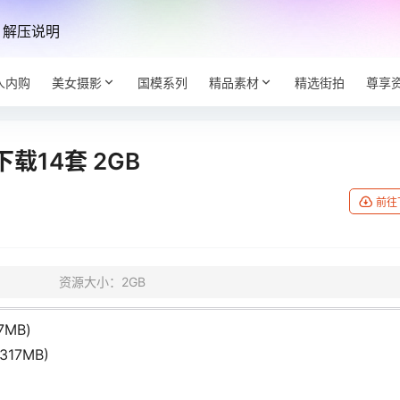
解压说明
人内购
美女摄影
国模系列
精品素材
精选街拍
尊享
14套 2GB
前往
资源大小：2GB
7MB)
317MB)