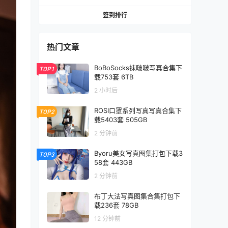
签到排行
热门文章
BoBoSocks袜啵啵写真合集下
TOP1
载753套 6TB
2 小时后
ROSI口罩系列写真写真合集下
TOP2
载5403套 505GB
2 分钟前
Byoru美女写真图集打包下载3
TOP3
58套 443GB
2 分钟前
布丁大法写真图集合集打包下
载236套 78GB
12 分钟前