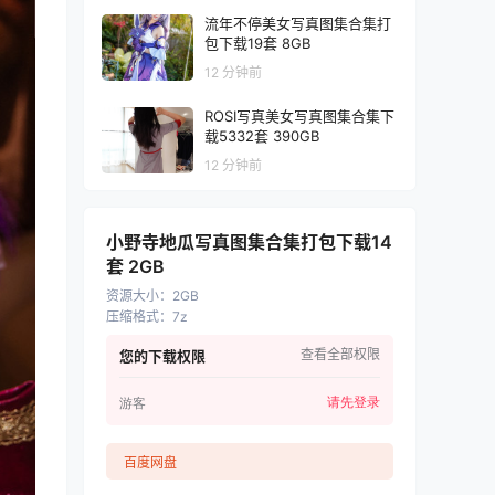
流年不停美女写真图集合集打
包下载19套 8GB
12 分钟前
ROSI写真美女写真图集合集下
载5332套 390GB
12 分钟前
小野寺地瓜写真图集合集打包下载14
套 2GB
资源大小
：
2GB
压缩格式
：
7z
查看全部权限
您的下载权限
请先登录
游客
百度网盘