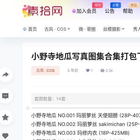
限时
必看
教程
加入会员
公告
帮助
首页
古风 · COS
微 · 密圈
丝模摄影
秀
小野寺地瓜写真图集合集打包下载
古风 · COS
3 年前
1
2.5k
套图数量：14套
小野寺地瓜 NO.001 玛丽萝丝 天使翅膀 (28P-40
小野寺地瓜 NO.002 玛丽萝丝 sakimichan (25P-
小野寺地瓜 NO.003 玛修内衣 (18P-425MB)