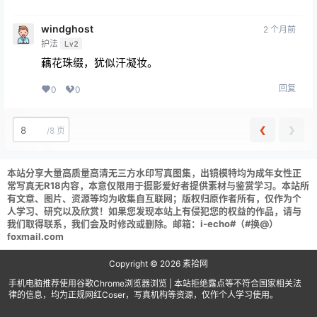
windghost
2 个月前
护法
Lv2
藕花珠缀，犹似汗凝妆。
回复
0
0
❮
❯
/
8 页
本站分享大量高质量高清无三方水印写真图集，出镜模特均为成年女性正
常写真无R18内容，本意仅限用于摄影爱好者提供素材与鉴赏学习。本站所
有文章、图片、资源等均为收集自互联网；版权归原作者所有，仅作为个
人学习、研究以及欣赏！如果您发现本站上有侵犯您的权益的作品，请与
我们取得联系，我们会及时修改或删除。邮箱：i-echo#（#换@）
foxmail.com
Copyright © 2026
素拾网
手机电脑推荐使用谷歌Chrome浏览器浏览 | 本站拒绝露点等不符合国家相关法
律的信息，均为正规网红Coser，写真机构等资源，仅作个人学习使用。