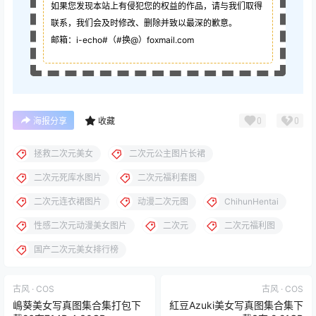
如果您发现本站上有侵犯您的权益的作品，请与我们取得
联系，我们会及时修改、删除并致以最深的歉意。
邮箱：i-echo#（#换@）foxmail.com
0
0
海报分享
收藏
拯救二次元美女
二次元公主图片长裙
二次元死库水图片
二次元福利套图
二次元连衣裙图片
动漫二次元图
ChihunHentai
性感二次元动漫美女图片
二次元
二次元福利图
国产二次元美女排行榜
古风 · COS
古风 · COS
嶋葵美女写真图集合集打包下
紅豆Azuki美女写真图集合集下