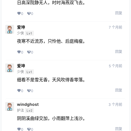
日高深院静无人，时时海燕双飞去。
回复
0
0
爱坤
7 个月前
少侠
Lv1
夜寒不近流苏，只怜他、后庭梅瘦。
回复
0
0
爱坤
5 个月前
少侠
Lv1
细看不是雪无香，天风吹得香零落。
回复
0
0
windghost
3 个月前
护法
Lv2
阴阴溪曲绿交加，小雨翻萍上浅沙。
回复
0
0