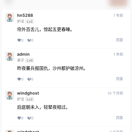
提交
hn5288
1 年前
护法
Lv2
帘外百舌儿，惊起五更春睡。
回复
0
0
admin
1 年前
弟子
Lv0
昨夜蕃兵报国仇，沙州都护破凉州。
回复
0
0
windghost
10 个月前
护法
Lv2
后庭朝未入，轻辇夜相过。
回复
0
0
windghost