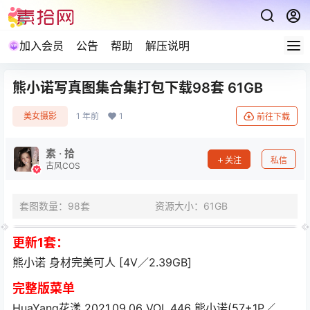
加入会员
公告
帮助
解压说明
熊小诺写真图集合集打包下载98套 61GB
美女摄影
1 年前
1
前往下载
素 · 拾
关注
私信
古风COS
套图数量：98套
资源大小：61GB
更新1套：
熊小诺 身材完美可人 [4V／2.39GB]
完整版菜单
HuaYang花漾 2021.09.06 VOL.446 熊小诺(57+1P／