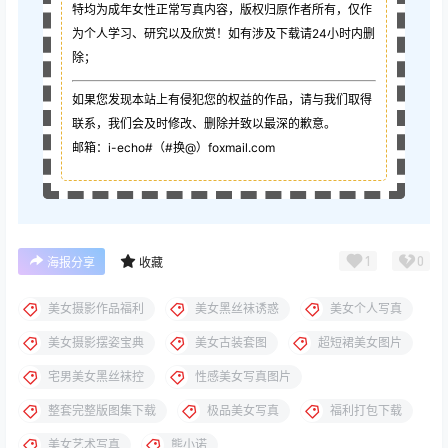
特均为成年女性正常写真内容，版权归原作者所有，仅作
为个人学习、研究以及欣赏！如有涉及下载请24小时内删
除；
如果您发现本站上有侵犯您的权益的作品，请与我们取得
联系，我们会及时修改、删除并致以最深的歉意。
邮箱：i-echo#（#换@）foxmail.com
1
0
海报分享
收藏
美女摄影作品福利
美女黑丝袜诱惑
美女个人写真
美女摄影摆姿宝典
美女古装套图
超短裙美女图片
宅男美女黑丝袜控
性感美女写真图片
整套完整版图集下载
极品美女写真
福利打包下载
美女艺术写真
熊小诺