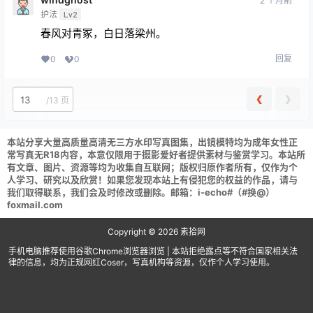
2 个月前
护法
Lv2
春风对青冢，白日落梁州。
回复
0
0
❮
❯
/
13 页
本站分享大量高质量高清无三方水印写真图集，出镜模特均为成年女性正
常写真无R18内容，本意仅限用于摄影爱好者提供素材与鉴赏学习。本站所
有文章、图片、资源等均为收集自互联网；版权归原作者所有，仅作为个
人学习、研究以及欣赏！如果您发现本站上有侵犯您的权益的作品，请与
我们取得联系，我们会及时修改或删除。邮箱：i-echo#（#换@）
foxmail.com
Copyright © 2026
素拾网
手机电脑推荐使用谷歌Chrome浏览器浏览 | 本站拒绝露点等不符合国家相关法
律的信息，均为正规网红Coser，写真机构等资源，仅作个人学习使用。