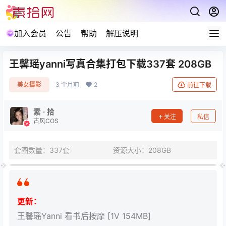
加入会员
公告
帮助
解压说明
王馨瑶yanni写真合集打包下载337套 208GB
美女摄影
3 个月前
2
前往下载
素 · 拾
关注
私信
古风COS
套图数量：337套
资源大小：208GB
更新：
王馨瑶Yanni 看书后按摩 [1V 154MB]